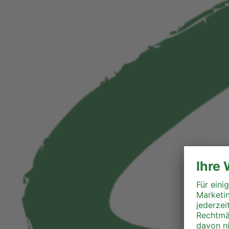
Perg
Ried
Rohrbach
Schärding
Steyr
Steyr-Land
Urfahr-Umgebung
Vöcklabruck
Wels-Land
Wels