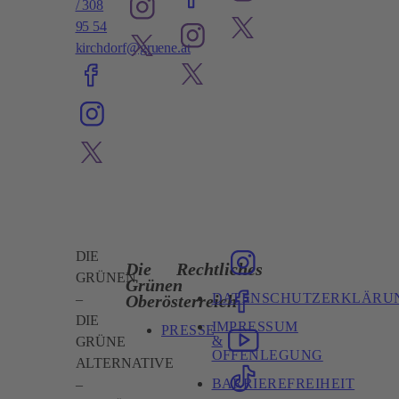
/ 308
95 54
kirchdorf@gruene.at
DIE
Die
Rechtliches
GRÜNEN
Grünen
DATENSCHUTZERKLÄRU
Oberösterreich
–
DIE
IMPRESSUM
PRESSE
&
GRÜNE
OFFENLEGUNG
ALTERNATIVE
BARRIEREFREIHEIT
–