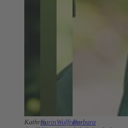
Kathrin
Karin
Wolfram-
Barbara