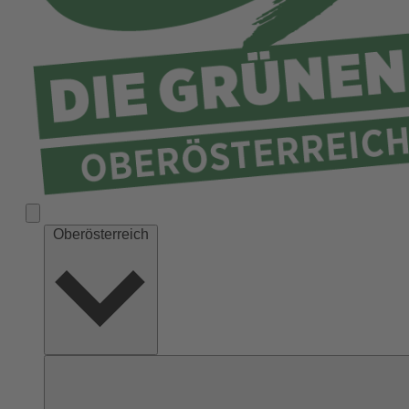
Ried
Rohrbach
Schärding
Steyr
Steyr-Land
Urfahr-Umgebung
Vöcklabruck
Wels-Land
Oberösterreich
Wels