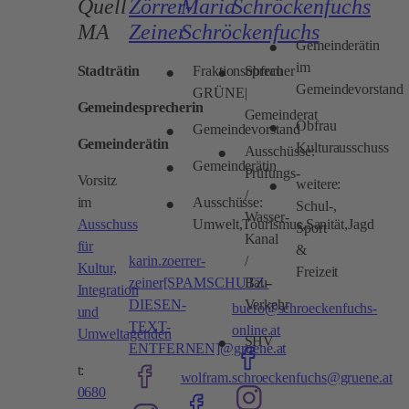
Quell
Zörrer-
Maria
Schröckenfuchs
MA
Zeiner
Schröckenfuchs
Gemeinderätin
im
Stadträtin
Fraktionsobfrau
Sprecher
Gemeindevorstand
GRÜNE
|
Gemeindesprecherin
Gemeinderat
Obfrau
Gemeindevorstand
Gemeinderätin
Kulturausschuss
Ausschüsse:
Gemeinderätin
Prüfungs-
Vorsitz
weitere:
/
im
Ausschüsse:
Schul-,
Wasser-
Ausschuss
Umwelt,Tourismus,Sanität,Jagd
Sport
Kanal
für
&
karin.zoerrer-
/
Kultur,
Freizeit
zeiner[SPAMSCHUTZ-
Bau-
Integration
DIESEN-
Verkehr
buero@schroeckenfuchs-
und
TEXT-
online.at
Umweltagenden
SHV
ENTFERNEN]@gruene.at
t:
wolfram.schroeckenfuchs@gruene.at
0680