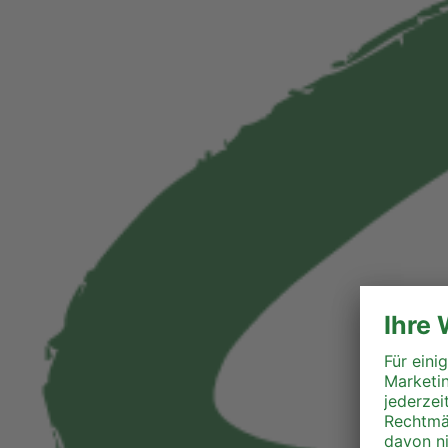
Perg
Ried
Rohrbach
Schärding
Steyr
Steyr-Land
Urfahr-Umgebung
Vöcklabruck
Wels-Land
Wels