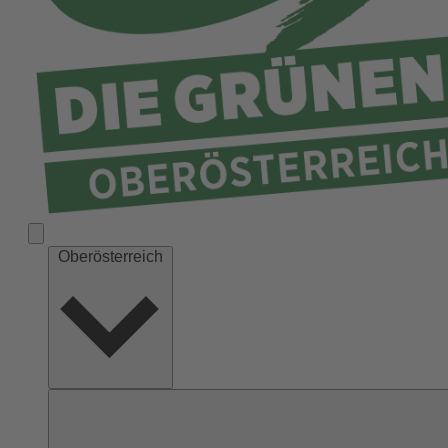
Ried
Rohrbach
Schärding
Steyr
Steyr-Land
Urfahr-Umgebung
Vöcklabruck
Wels-Land
Oberösterreich
Wels