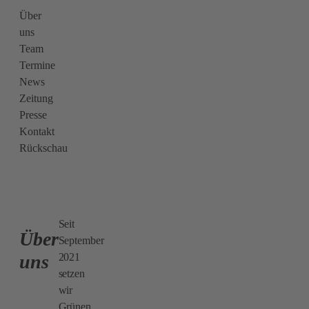
Über
uns
Team
Termine
News
Zeitung
Presse
Kontakt
Rückschau
Seit
Über
September
2021
uns
setzen
wir
Grünen