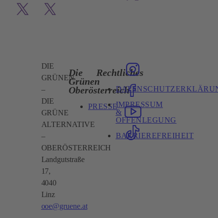
DIE
Die
Rechtliches
GRÜNEN
Grünen
DATENSCHUTZERKLÄRU
Oberösterreich
–
DIE
IMPRESSUM
PRESSE
&
GRÜNE
OFFENLEGUNG
ALTERNATIVE
BARRIEREFREIHEIT
–
OBERÖSTERREICH
Landgutstraße
17,
4040
Linz
ooe@gruene.at