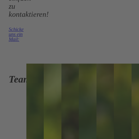
zu
kontaktieren!
Schicke
uns ein
Mail:
Team