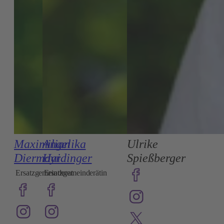
Maximilian
Angelika
Ulrike
Diermayr
Haidinger
Spießberger
Ersatzgemeinderat
Ersatzgemeinderätin