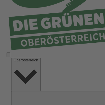
Ried
Rohrbach
Schärding
Steyr
Steyr-Land
Urfahr-Umgebung
Vöcklabruck
Wels-Land
Oberösterreich
Wels