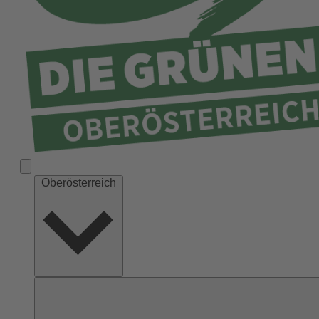
Ried
Rohrbach
Schärding
Steyr
Steyr-Land
Urfahr-Umgebung
Vöcklabruck
Wels-Land
Oberösterreich
Wels