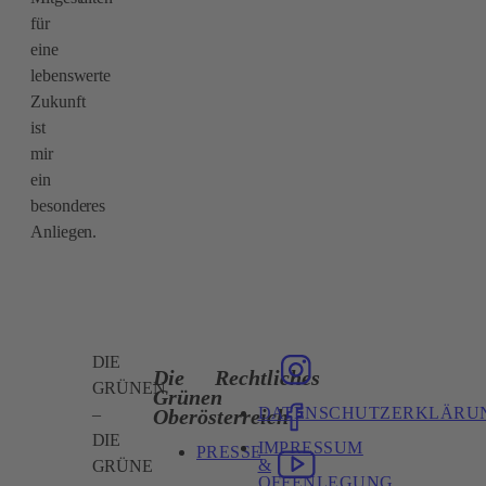
für
eine
lebenswerte
Zukunft
ist
mir
ein
besonderes
Anliegen.
DIE
Die
Rechtliches
GRÜNEN
Grünen
DATENSCHUTZERKLÄRU
Oberösterreich
–
DIE
IMPRESSUM
PRESSE
&
GRÜNE
OFFENLEGUNG