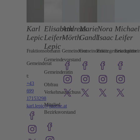
Karl
Elisabeth
Andreas
Marie
Nora
Michael
Lepic
Leifer-
Mörth
Gandl
Isaac
Leifer
Lepic
Fraktionsobmann
Gemeinderat
Gemeinderätin
Ersatzgemeinderätin
Ersatzgemein
Gemeindevorstand
Gemeinderat
Gemeinderätin
t:
+43
Obfrau
699
Verkehrsausschuss
17153298
Mitglied
karl.lepic@gruene.at
Bezirksvorstand