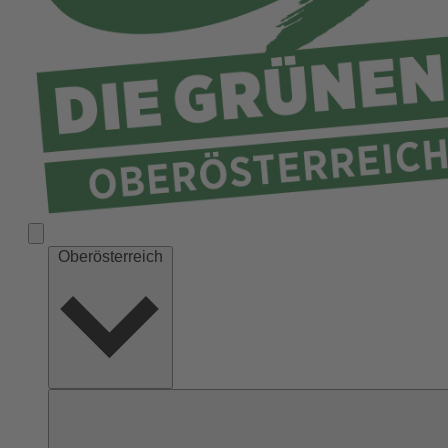
Ried
Rohrbach
Schärding
Steyr
Steyr-Land
Urfahr-Umgebung
Vöcklabruck
Wels-Land
Oberösterreich
Wels