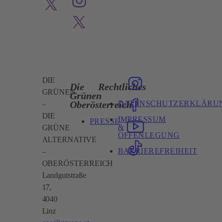
DIE
Die
Rechtliches
GRÜNEN
Grünen
DATENSCHUTZERKLÄRU
Oberösterreich
–
DIE
IMPRESSUM
PRESSE
&
GRÜNE
OFFENLEGUNG
ALTERNATIVE
BARRIEREFREIHEIT
–
OBERÖSTERREICH
Landgutstraße
17,
4040
Linz