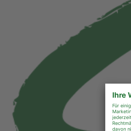
Perg
Ried
Rohrbach
Schärding
Steyr
Steyr-Land
Urfahr-Umgebung
Vöcklabruck
Wels-Land
Wels