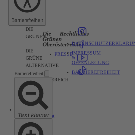
Barrierefreiheit
DIE
Die
Rechtliches
GRÜNEN
Grünen
DATENSCHUTZERKLÄRU
Oberösterreich
–
DIE
IMPRESSUM
PRESSE
&
GRÜNE
OFFENLEGUNG
ALTERNATIVE
BARRIEREFREIHEIT
–
Barrierefreiheit
OBERÖSTERREICH
Landgutstraße
17,
4040
Linz
Text kleiner
ooe@gruene.at