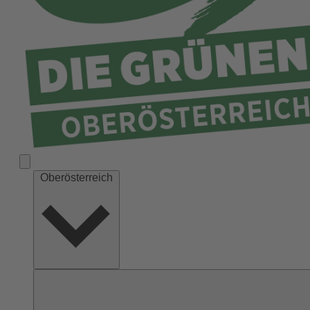
Ried
Rohrbach
Schärding
Steyr
Steyr-Land
Urfahr-Umgebung
Vöcklabruck
Wels-Land
Oberösterreich
Wels