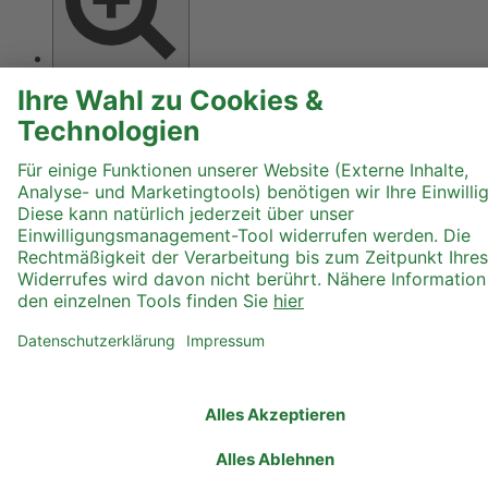
Text größer
Hoher Kontrast
Graustufen