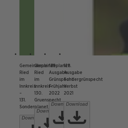
Gemeindeplanet
Gemeindeplanet
129.
128.
Ried
Ried
Ausgabe
Ausgabe
im
im
Grünspecht
Sondergrünspecht
Innkreis
Innkreis-
Frühjahr
Herbst
–
130.
2022
2021
131.
Gruenspecht
Download
Download
Sonderplanet
Download
Download