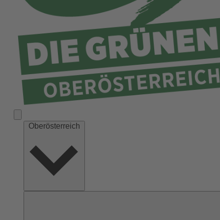
Ried
Rohrbach
Schärding
Steyr
Steyr-Land
Urfahr-Umgebung
Vöcklabruck
Wels-Land
Oberösterreich
Wels