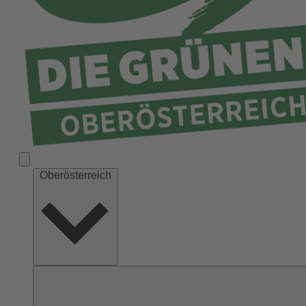
Ried
Rohrbach
Schärding
Steyr
Steyr-Land
Urfahr-Umgebung
Vöcklabruck
Wels-Land
Oberösterreich
Wels