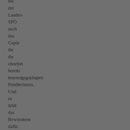
bei
der
Landes-
SPÖ
auch
das
Gspür
für
die
ohnehin
bereits
teuerungsgeplagten
Pendler:innen.
Und
es
fehlt
das
Bewusstsein
dafür,