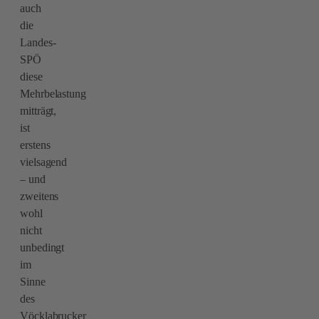
auch
die
Landes-
SPÖ
diese
Mehrbelastung
mitträgt,
ist
erstens
vielsagend
– und
zweitens
wohl
nicht
unbedingt
im
Sinne
des
Vöcklabrucker