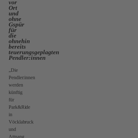
vor
Ort
und
ohne
Gspür
für
die
ohnehin
bereits
teuerungsgeplagten
Pendler:innen
„Die
Pendler:innen
werden
künftig
für
Park&Ride
in
Vöcklabruck
und
Attnang