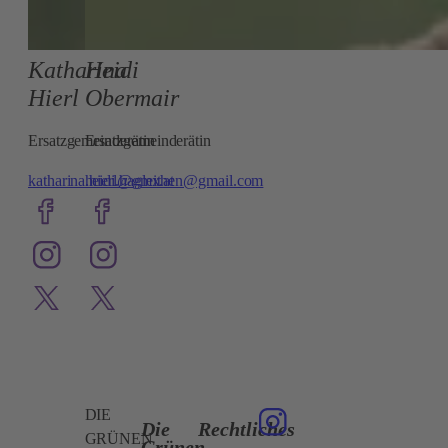
Katharina
Heidi
Hierl
Obermair
Ersatzgemeinderätin
Ersatzgemeinderätin
katharina.hierl@gmx.at
heidi.hagleithen@gmail.com
DIE
Die
Rechtliches
GRÜNEN
Grünen