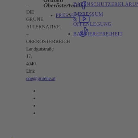
DATENSCHUTZERKLÄRU
Oberösterreich
–
DIE
IMPRESSUM
PRESSE
&
GRÜNE
OFFENLEGUNG
ALTERNATIVE
BARRIEREFREIHEIT
–
OBERÖSTERREICH
Landgutstraße
17,
4040
Linz
ooe@gruene.at