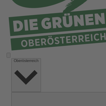
Ried
Rohrbach
Schärding
Steyr
Steyr-Land
Urfahr-Umgebung
Vöcklabruck
Wels-Land
Oberösterreich
Wels