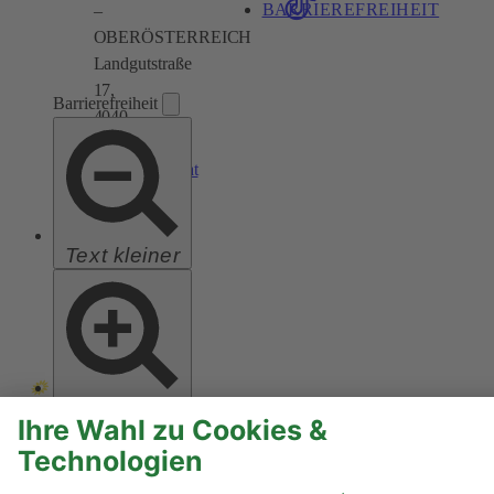
BARRIEREFREIHEIT
–
OBERÖSTERREICH
Landgutstraße
17,
Barrierefreiheit
4040
Linz
ooe@gruene.at
Text kleiner
Text größer