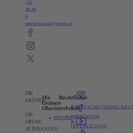
/ 41
30 39
0
moerschwang@gruene.at
DIE
Die
Rechtliches
GRÜNEN
Grünen
DATENSCHUTZERKLÄRU
Oberösterreich
–
DIE
IMPRESSUM
PRESSE
&
GRÜNE
OFFENLEGUNG
ALTERNATIVE