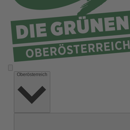
Ried
Rohrbach
Schärding
Steyr
Steyr-Land
Urfahr-Umgebung
Vöcklabruck
Wels-Land
Oberösterreich
Wels