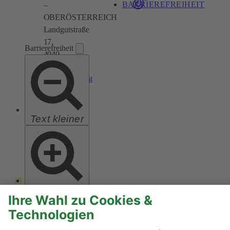
BARRIEREFREIHEIT
–
OBERÖSTERREICH
Landgutstraße
17,
Barrierefreiheit
4040
Linz
ooe@gruene.at
Text kleiner
Text größer