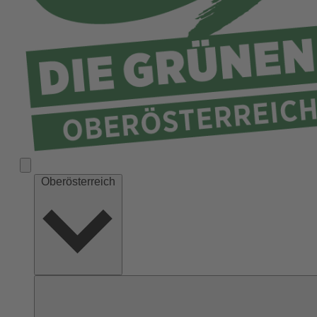
Ried
Rohrbach
Schärding
Steyr
Steyr-Land
Urfahr-Umgebung
Vöcklabruck
Wels-Land
Oberösterreich
Wels