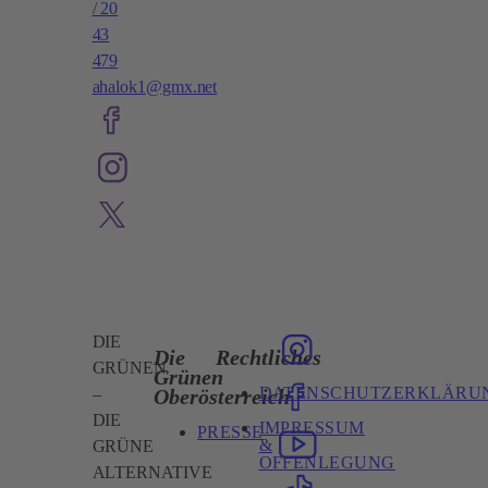
/ 20
43
479​
ahalok1@gmx.net
DIE
Die
Rechtliches
GRÜNEN
Grünen
DATENSCHUTZERKLÄRU
Oberösterreich
–
DIE
IMPRESSUM
PRESSE
&
GRÜNE
OFFENLEGUNG
ALTERNATIVE