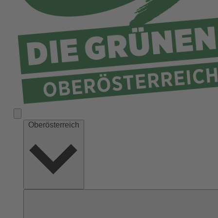
Ried
Rohrbach
Schärding
Steyr
Steyr-Land
Urfahr-Umgebung
Vöcklabruck
Wels-Land
Oberösterreich
Wels