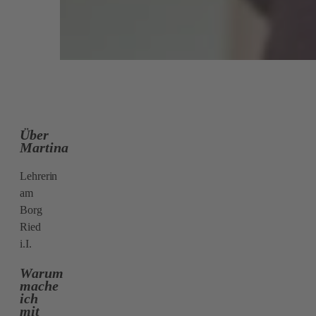
Über
Martina
Lehrerin
am
Borg
Ried
i.I.
Warum
mache
ich
mit