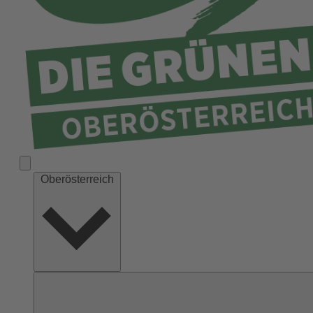
Ried
Rohrbach
Schärding
Steyr
Steyr-Land
Urfahr-Umgebung
Vöcklabruck
Wels-Land
Oberösterreich
Wels