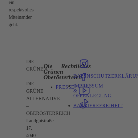
ein
respektvolles
Miteinander
geht.
DIE
Die
Rechtliches
GRÜNEN
Grünen
DATENSCHUTZERKLÄRU
Oberösterreich
–
DIE
IMPRESSUM
PRESSE
&
GRÜNE
OFFENLEGUNG
ALTERNATIVE
BARRIEREFREIHEIT
–
OBERÖSTERREICH
Landgutstraße
17,
4040