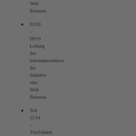
Welt
Braunau
03/18
–
09/19
Leitung
des
Informationsbüros
der
Initiative
eine
Welt
Braunau
Seit
11/14
–
YouTuberin