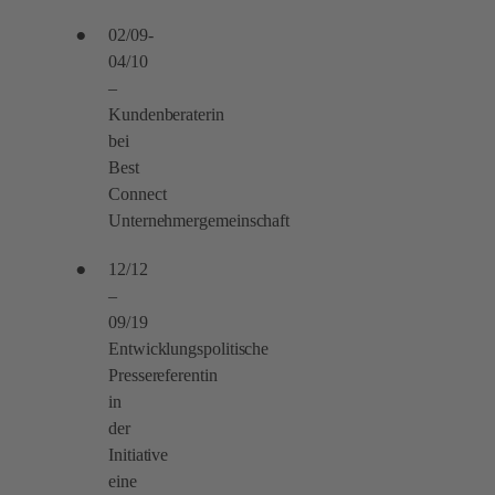
02/09-
04/10
–
Kundenberaterin
bei
Best
Connect
Unternehmergemeinschaft
12/12
–
09/19
Entwicklungspolitische
Pressereferentin
in
der
Initiative
eine