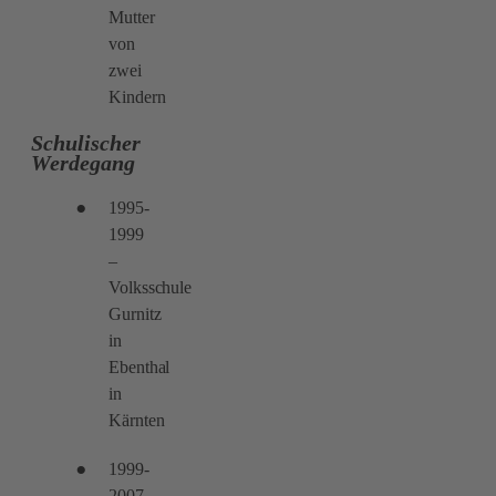
Mutter
von
zwei
Kindern ​​​
Schulischer
Werdegang
1995-
1999
–
Volksschule
Gurnitz
in
Ebenthal
in
Kärnten
1999-
2007