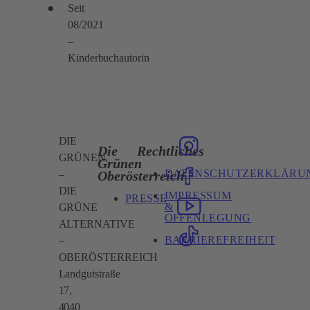
Seit
08/2021
–
Kinderbuchautorin
DIE
Die
Rechtliches
GRÜNEN
Grünen
DATENSCHUTZERKLÄRU
Oberösterreich
–
DIE
IMPRESSUM
PRESSE
&
GRÜNE
OFFENLEGUNG
ALTERNATIVE
BARRIEREFREIHEIT
–
OBERÖSTERREICH
Landgutstraße
17,
4040