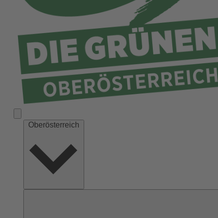
Ried
Rohrbach
Schärding
Steyr
Steyr-Land
Urfahr-Umgebung
Vöcklabruck
Wels-Land
Oberösterreich
Wels