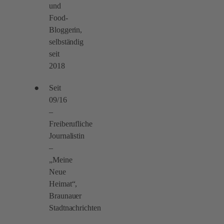
und
Food-
Bloggerin,
selbständig
seit
2018
Seit
09/16
–
Freiberufliche
Journalistin
–
„Meine
Neue
Heimat“,
Braunauer
Stadtnachrichten