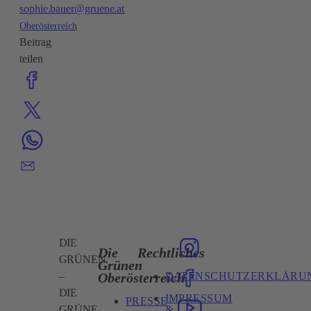
sophie.bauer@gruene.at
Oberösterreich
Beitrag
teilen
DIE
Die
Rechtliches
GRÜNEN
Grünen
DATENSCHUTZERKLÄRU
Oberösterreich
–
DIE
IMPRESSUM
PRESSE
&
GRÜNE