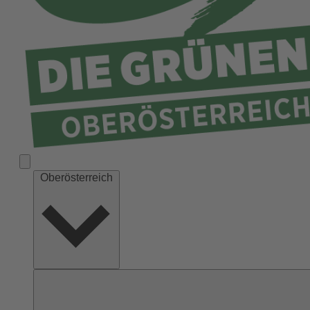
Ried
Rohrbach
Schärding
Steyr
Steyr-Land
Urfahr-Umgebung
Vöcklabruck
Wels-Land
Oberösterreich
Wels