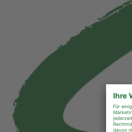
Perg
Ried
Rohrbach
Schärding
Steyr
Steyr-Land
Urfahr-Umgebung
Vöcklabruck
Wels-Land
Wels