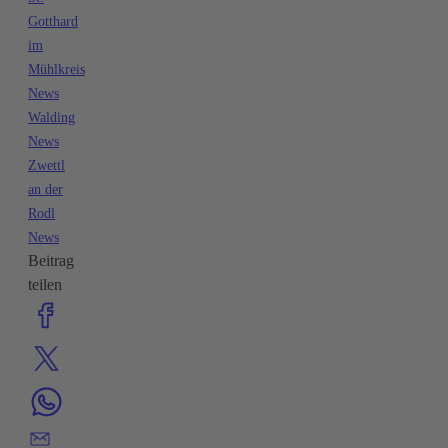
Gotthard
im
Mühlkreis
News
Walding
News
Zwettl
an der
Rodl
News
Beitrag
teilen