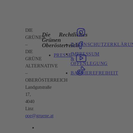
DIE
Die
Rechtliches
GRÜNEN
Grünen
DATENSCHUTZERKLÄRU
Oberösterreich
–
DIE
IMPRESSUM
PRESSE
&
GRÜNE
OFFENLEGUNG
ALTERNATIVE
BARRIEREFREIHEIT
–
OBERÖSTERREICH
Landgutstraße
17,
4040
Linz
ooe@gruene.at