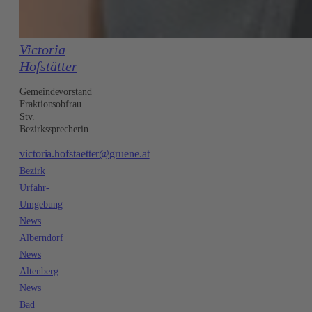
Victoria
Hofstätter
Gemeindevorstand
Fraktionsobfrau
Stv.
Bezirkssprecherin
victoria.hofstaetter@gruene.at
Bezirk
Urfahr-
Umgebung
News
Alberndorf
News
Altenberg
News
Bad