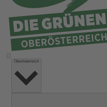
Ried
Rohrbach
Schärding
Steyr
Steyr-Land
Urfahr-Umgebung
Vöcklabruck
Wels-Land
Oberösterreich
Wels