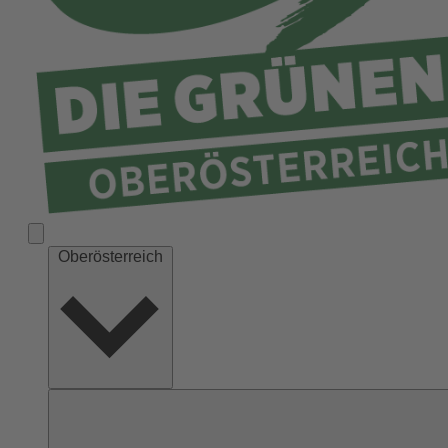
Ried
Rohrbach
Schärding
Steyr
Steyr-Land
Urfahr-Umgebung
Vöcklabruck
Wels-Land
Oberösterreich
Wels