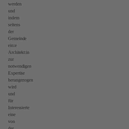
werden
und
indem
seitens
der
Gemeinde
ein:e
Architekt:in
zur
notwendigen
Expertise
herangezogen
wird
und
für
Interessierte
eine
von
der