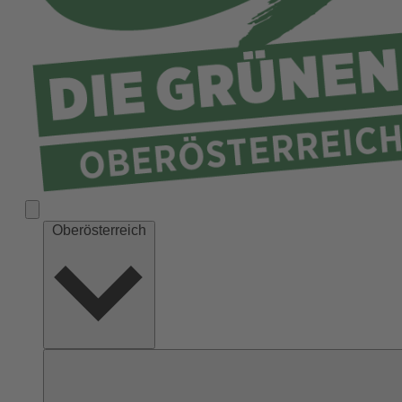
Ried
Rohrbach
Schärding
Steyr
Steyr-Land
Urfahr-Umgebung
Vöcklabruck
Wels-Land
Oberösterreich
Wels