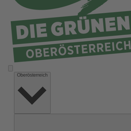
Ried
Rohrbach
Schärding
Steyr
Steyr-Land
Urfahr-Umgebung
Vöcklabruck
Wels-Land
Oberösterreich
Wels