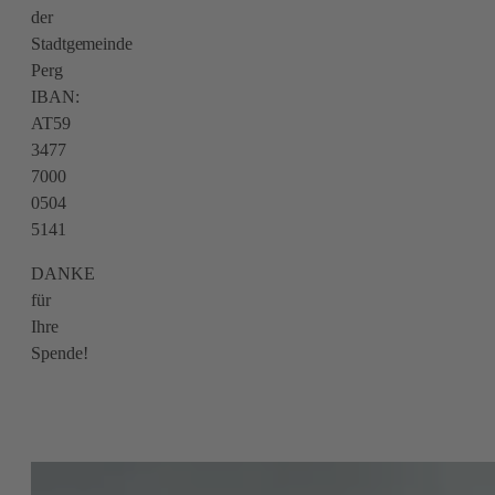
der
Stadtgemeinde
Perg
IBAN:
AT59
3477
7000
0504
5141
DANKE
für
Ihre
Spende!