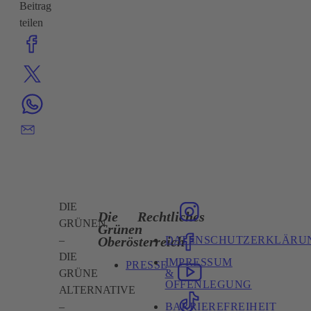
Beitrag
teilen
DIE
Die
Rechtliches
GRÜNEN
Grünen
DATENSCHUTZERKLÄRU
Oberösterreich
–
DIE
IMPRESSUM
PRESSE
&
GRÜNE
OFFENLEGUNG
ALTERNATIVE
BARRIEREFREIHEIT
–