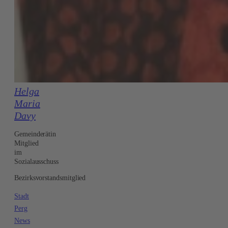
Helga
Maria
Davy
Gemeinderätin
Mitglied
im
Sozialausschuss
Bezirksvorstandsmitglied
Stadt
Perg
News