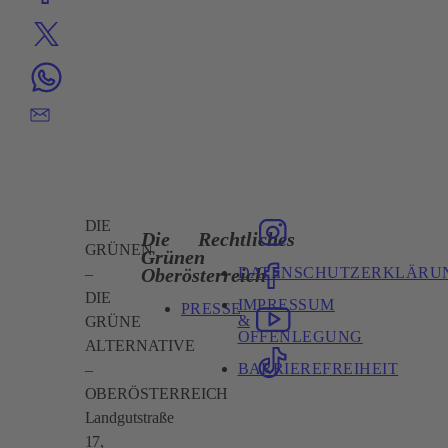
DIE
Die
Rechtliches
GRÜNEN
Grünen
DATENSCHUTZERKLÄRU
Oberösterreich
–
DIE
IMPRESSUM
PRESSE
&
GRÜNE
OFFENLEGUNG
ALTERNATIVE
BARRIEREFREIHEIT
–
OBERÖSTERREICH
Landgutstraße
17,