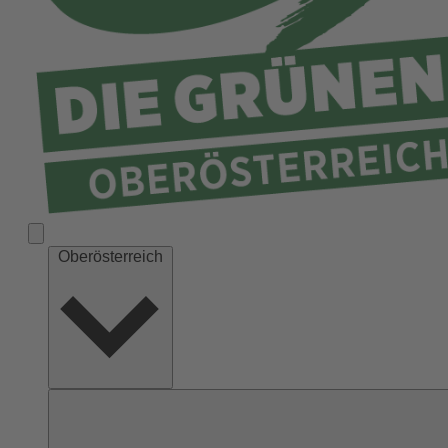
Ried
Rohrbach
Schärding
Steyr
Steyr-Land
Urfahr-Umgebung
Vöcklabruck
Wels-Land
Oberösterreich
Wels