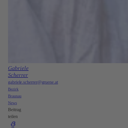
Gabriele
Scherrer
gabriele.scherrer@gruene.at
Bezirk
Braunau
News
Beitrag
teilen