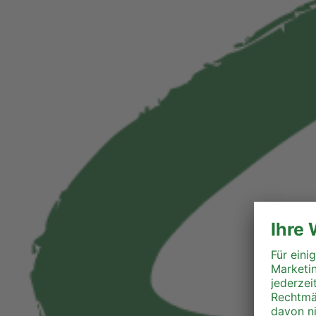
Perg
Ried
Rohrbach
Schärding
Steyr
Steyr-Land
Urfahr-Umgebung
Vöcklabruck
Wels-Land
Wels