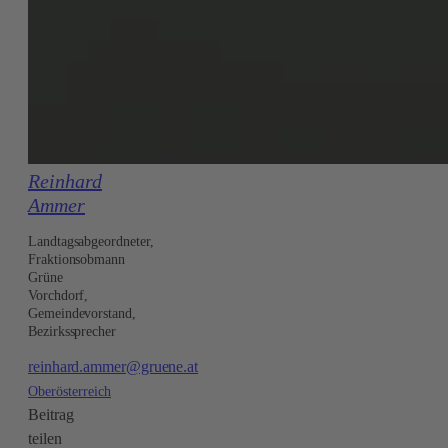
Reinhard
Ammer
Landtagsabgeordneter,
Fraktionsobmann
Grüne
Vorchdorf,
Gemeindevorstand,
Bezirkssprecher
reinhard.ammer@gruene.at
Oberösterreich
Beitrag
teilen