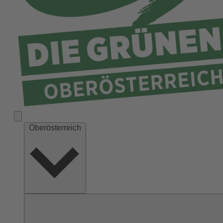
Ried
Rohrbach
Schärding
Steyr
Steyr-Land
Urfahr-Umgebung
Vöcklabruck
Wels-Land
Oberösterreich
Wels