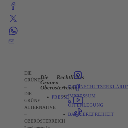
DIE
Die
Rechtliches
GRÜNEN
Grünen
DATENSCHUTZERKLÄRU
Oberösterreich
–
DIE
IMPRESSUM
PRESSE
&
GRÜNE
OFFENLEGUNG
ALTERNATIVE
BARRIEREFREIHEIT
–
OBERÖSTERREICH
Landgutstraße