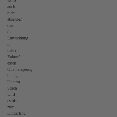
Es ist
auch
nicht
absehbar,
dass
die
Entwicklung
in
naher
Zukunft
einen
Quantensprung
hinlegt.
Unterm
Strich
wird
es bis
zum
Kinderland