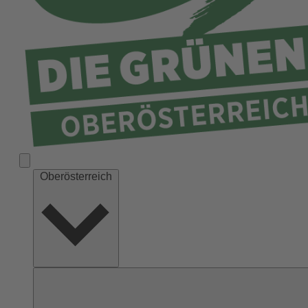
Ried
Rohrbach
Schärding
Steyr
Steyr-Land
Urfahr-Umgebung
Vöcklabruck
Wels-Land
Oberösterreich
Wels