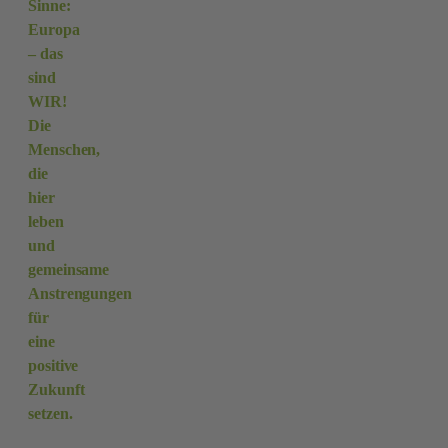
Sinne:
Europa
– das
sind
WIR!
Die
Menschen,
die
hier
leben
und
gemeinsame
Anstrengungen
für
eine
positive
Zukunft
setzen.