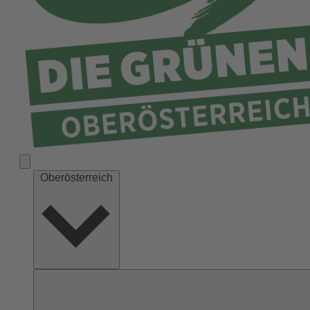
Ried
Rohrbach
Schärding
Steyr
Steyr-Land
Urfahr-Umgebung
Vöcklabruck
Wels-Land
Oberösterreich
Wels