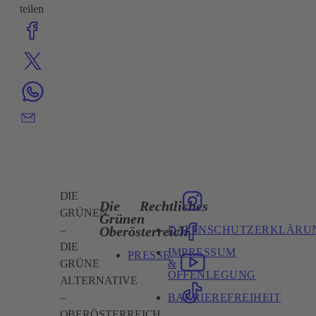
teilen
DIE
Die
Rechtliches
GRÜNEN
Grünen
DATENSCHUTZERKLÄRU
Oberösterreich
–
DIE
IMPRESSUM
PRESSE
&
GRÜNE
OFFENLEGUNG
ALTERNATIVE
BARRIEREFREIHEIT
–
OBERÖSTERREICH