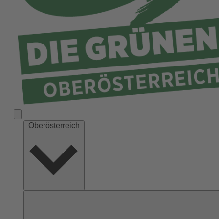
Ried
Rohrbach
Schärding
Steyr
Steyr-Land
Urfahr-Umgebung
Vöcklabruck
Wels-Land
Oberösterreich
Wels