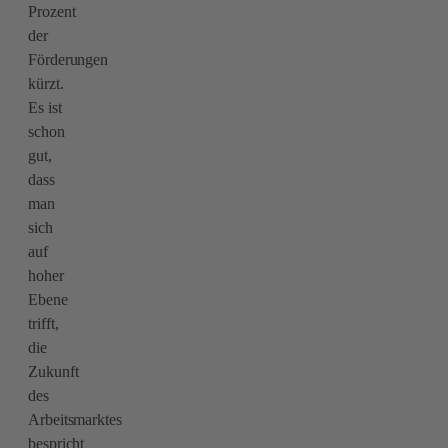
Prozent
der
Förderungen
kürzt.
Es ist
schon
gut,
dass
man
sich
auf
hoher
Ebene
trifft,
die
Zukunft
des
Arbeitsmarktes
bespricht