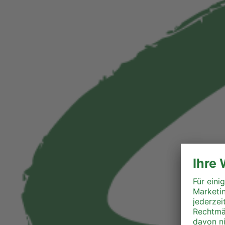
Perg
Ried
Rohrbach
Schärding
Steyr
Steyr-Land
Urfahr-Umgebung
Vöcklabruck
Wels-Land
Wels