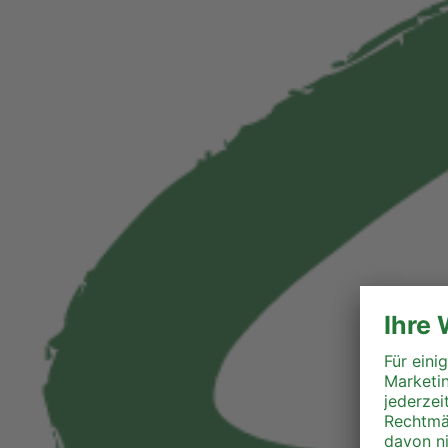
Perg
Ried
Rohrbach
Schärding
Steyr
Steyr-Land
Urfahr-Umgebung
Vöcklabruck
Wels-Land
Wels