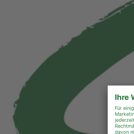
Perg
Ried
Rohrbach
Schärding
Steyr
Steyr-Land
Urfahr-Umgebung
Vöcklabruck
Wels-Land
Wels