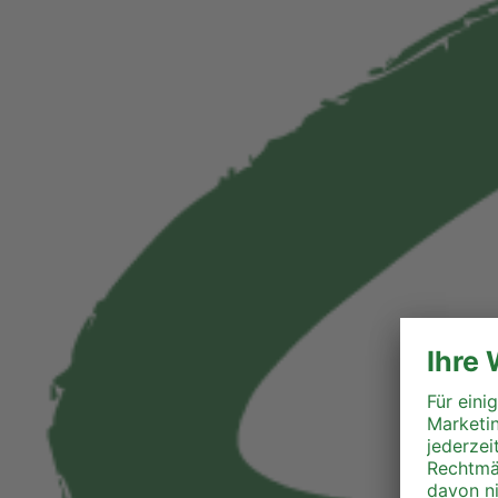
Perg
Ried
Rohrbach
Schärding
Steyr
Steyr-Land
Urfahr-Umgebung
Vöcklabruck
Wels-Land
Wels