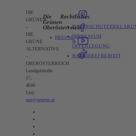
DIE
Die
Rechtliches
GRÜNEN
Grünen
DATENSCHUTZERKLÄRU
Oberösterreich
–
DIE
IMPRESSUM
PRESSE
&
GRÜNE
OFFENLEGUNG
ALTERNATIVE
BARRIEREFREIHEIT
–
OBERÖSTERREICH
Landgutstraße
17,
4040
Linz
ooe@gruene.at