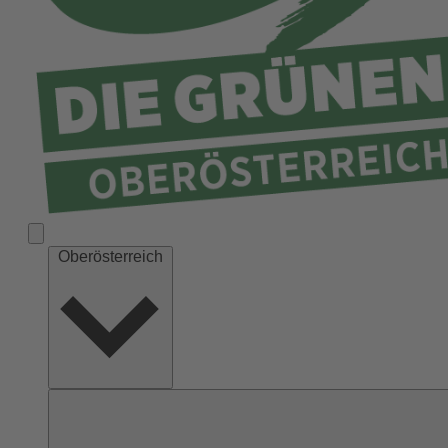
Ried
Rohrbach
Schärding
Steyr
Steyr-Land
Urfahr-Umgebung
Vöcklabruck
Wels-Land
Oberösterreich
Wels