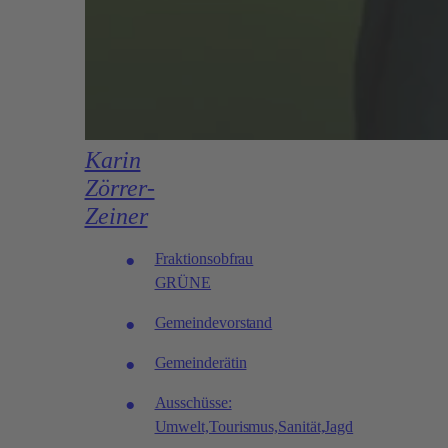
Karin
Zörrer-
Zeiner
Fraktionsobfrau
GRÜNE
Gemeindevorstand
Gemeinderätin
Ausschüsse:
Umwelt,Tourismus,Sanität,Jagd