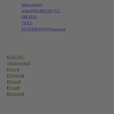
karin.zoerrer-
zeiner[SPAMSCHUTZ-
DIESEN-
TEXT-
ENTFERNEN]@gruene.at
[
GRÜNE-
Hinterstoder
]
[
News
]
[
Themen
]
[
Presse
]
[
Team
]
[
Kontakt
]