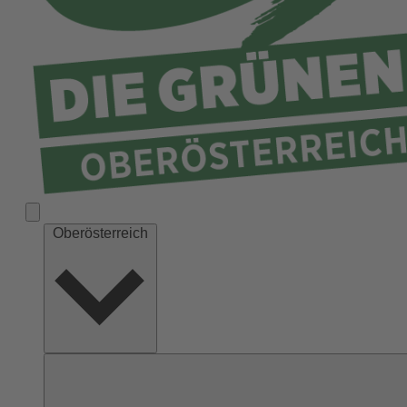
Ried
Rohrbach
Schärding
Steyr
Steyr-Land
Urfahr-Umgebung
Vöcklabruck
Wels-Land
Oberösterreich
Wels