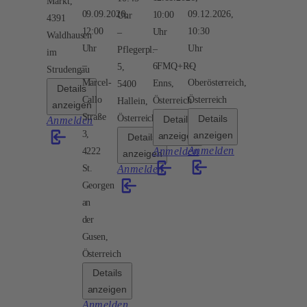
Markt,
09.09.2026,
09.12.2026,
10:00
Uhr
4391
12:00
10:30
Uhr
Waldhausen
Uhr
Uhr
Pflegerpl.
im
6FMQ+RQ
5,
Strudengau
Marcel-
Oberösterreich,
Enns,
5400
Details
Callo
Österreich
Österreich
Hallein,
anzeigen
Straße
Österreich
Details
Details
Anmelden
3,
anzeigen
anzeigen
Details
Anmelden
Anmelden
4222
anzeigen
St.
Anmelden
Georgen
an
der
Gusen,
Österreich
Details
anzeigen
Anmelden