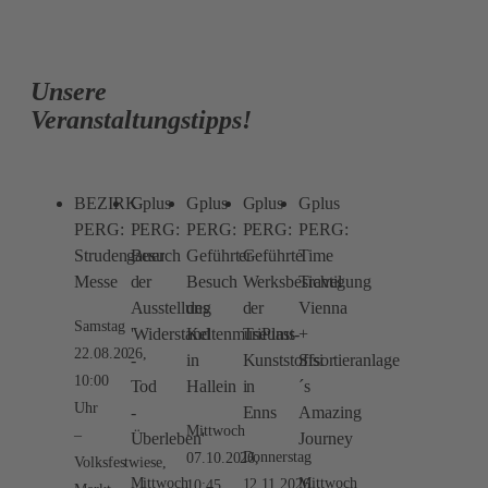
Unsere
Veranstaltungstipps!
BEZIRK
Gplus
Gplus
Gplus
Gplus
PERG:
PERG:
PERG:
PERG:
PERG:
Strudengauer
Besuch
Geführter
Geführte
Time
Messe
der
Besuch
Werksbesichtigung
Travel
Ausstellung
des
der
Vienna
Samstag
'Widerstand
Keltenmuseums
TriPlast-
+
22.08.2026,
-
in
Kunststoffsortieranlage
Sisi
10:00
Tod
Hallein
in
´s
Uhr
-
Enns
Amazing
Mittwoch
Überleben'
Journey
Donnerstag
07.10.2026,
Volksfestwiese,
Mittwoch
Mittwoch
12.11.2026,
10:45