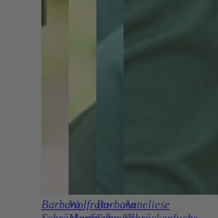
Barbara
Wolfram-
Barbara
Anneliese
Schröckenfuchs
Maria
Schmidl
Schröckenfuchs