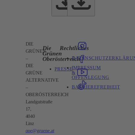
DIE
Die
Rechtliches
GRÜNEN
Grünen
DATENSCHUTZERKLÄRU
Oberösterreich
–
DIE
IMPRESSUM
PRESSE
&
GRÜNE
OFFENLEGUNG
ALTERNATIVE
BARRIEREFREIHEIT
–
OBERÖSTERREICH
Landgutstraße
17,
4040
Linz
ooe@gruene.at