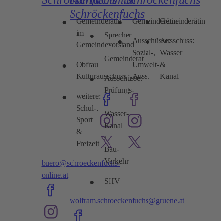
Schröckenfuchs
Gemeinderätin
Gemeinderätin
Gemeinderätin
im
Sprecher
Ausschüsse:
Ausschuss:
Gemeindevorstand
|
Sozial-,
Wasser
Gemeinderat
Obfrau
Umwelt-
&
Kulturausschuss
Auss.
Kanal
Ausschüsse:
Prüfungs-
weitere:
/
Schul-,
Wasser-
Sport
Kanal
&
/
Freizeit
Bau-
Verkehr
buero@schroeckenfuchs-
online.at
SHV
wolfram.schroeckenfuchs@gruene.at