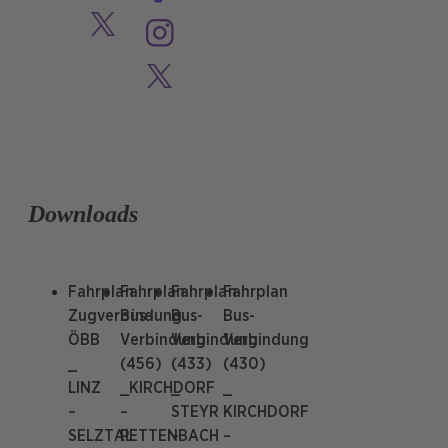
Downloads
Fahrplan
Fahrplan
Fahrplan
Fahrplan
Zugverbindung
Bus-
Bus-
Bus-
ÖBB
Verbindung
Verbindung
Verbindung
_
(456)
(433)
(430)
LINZ
_KIRCHDORF
_
_
–
–
STEYR
KIRCHDORF
SELZTAL
PETTENBACH
–
–