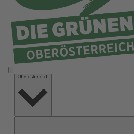
Ried
Rohrbach
Schärding
Steyr
Steyr-Land
Urfahr-Umgebung
Vöcklabruck
Wels-Land
Oberösterreich
Wels