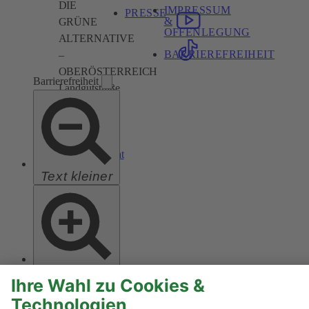
DIE
IMPRESSUM
PRESSE
&
GRÜNE
OFFENLEGUNG
ALTERNATIVE
BARRIEREFREIHEIT
–
OBERÖSTERREICH
Barrierefreiheit
Landgutstraße
17,
4040
Linz
ooe@gruene.at
Text kleiner
Text größer