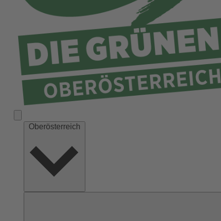
Ried
Rohrbach
Schärding
Steyr
Steyr-Land
Urfahr-Umgebung
Vöcklabruck
Wels-Land
Oberösterreich
Wels